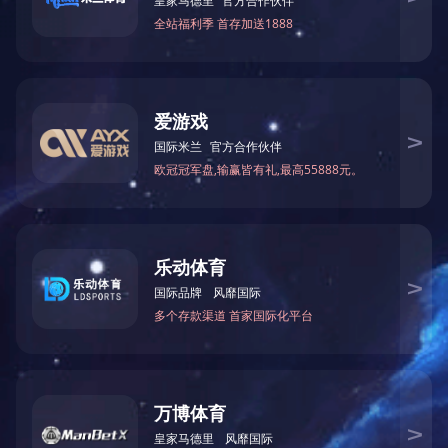
林业
环境
服务热线
电力
微信咨询
旅游
返回顶部
其他
联系我们
CONTACT US
长沙公司：
地址：长沙市天心区长沙天心软件产