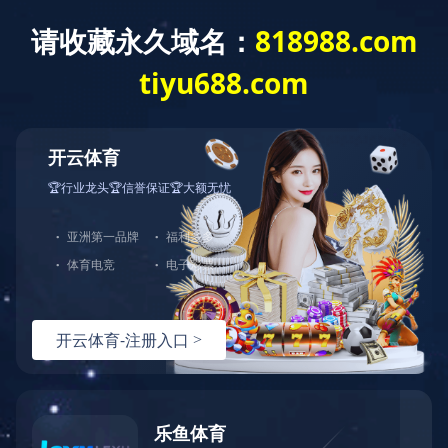
米兰体育
欢迎访问米兰体育-米兰milan(中国) 官方网站！
专业GIS(地理
提供地理信息平台、智慧气
梦图米兰体育-米兰milan(中国)
关于我们
产品服务
经典案例
行业应用