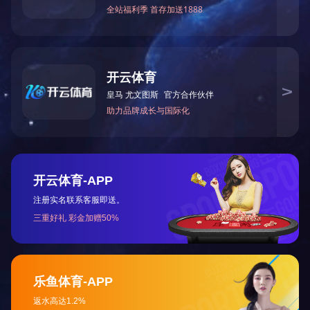
山洪地质灾害预警
业园B座803-804
平台，可为各级部
电话：0731-81671998
苏州公司：
地址：苏州市高新区科发路101号致
远国际商务大厦南楼503室
电话：0512-66806280
网址：gboxudm.com
邮箱：dmgis@163.com
梦图米兰体育-米兰milan