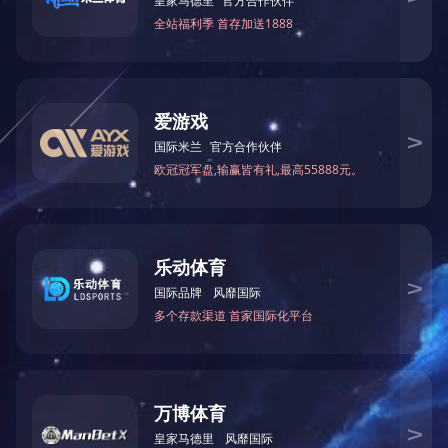
浏览量：461
林业
梦图精准防汛抗旱
传输、存储、处理
环境
服务热线
DMGIS水利行
电力
浏览量：444
微信咨询
防汛减灾应用 我
旅游
研部门也投入了大
返回顶部
其他
DMGIS山洪预
浏览量：743
我国主要处于东亚
联系我们
性破坏，而且对人
CONTACT US
DMGIS山洪地
长沙公司：
浏览量：10751
地址：长沙市天心区长沙天心软件产