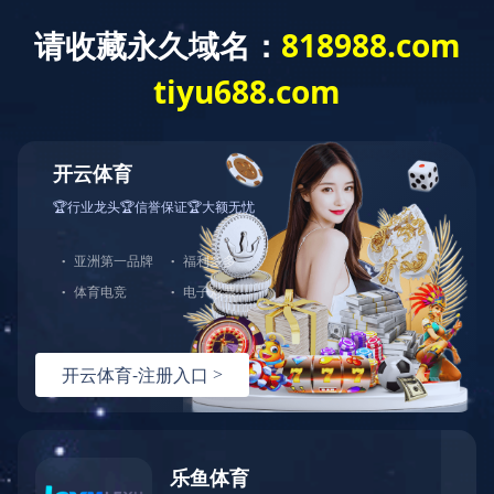
米兰体育
欢迎访问米兰体育-米兰milan(中国) 官方网站！
专业GIS(地理
提供地理信息平台、智慧气
梦图米兰体育-米兰milan(中国)
关于我们
产品服务
经典案例
行业应用