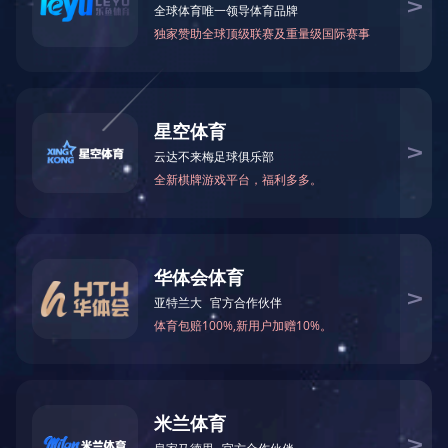
米兰体育
您的位置：
米兰体
行业应用
联系我们
DMGIS智慧水
气象
浏览量：261
本平台立足“智慧
地灾
方针，综合运用物
应急
DMGIS智慧水
浏览量：144
水利
本平台立足于扎根
象大数据及面向水
农业
DMGIS精准防
在线客服