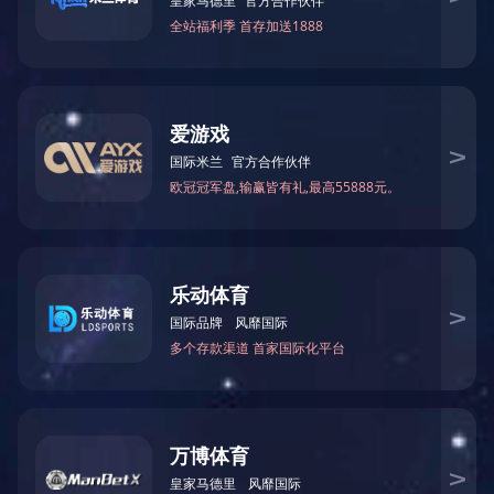
梦图省市县三级地质灾害…
4、多时空尺度的
5、全域范围全天
6、标准化的地质
联系我们
7、多样化的气象
CONTACT US
8、多源异构的地
长沙公司：
☆
技术路线
地址：长沙市天心区长沙天心软件产
业园B座803-804
1、GIS：采用米兰
2、大数据：在大数
电话：0731-81671998
DMGIS-SDE实
3、云服务：在云
苏州公司：
直接对接数据服务
地址：苏州市高新区科发路101号致
远国际商务大厦南楼503室
☆
平台架构
电话：0512-66806280