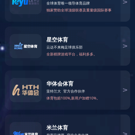
米兰体育
您的位置：
米兰体
产品服务
联系我们
PRODUCT
地质灾害气象
理地质灾害、地质
米兰体育-米兰milan(中国)信
型为核心，设计构
短临预警、短期预
息系统平台
本平台采用大数据
对接数据中心发布
梦图智慧气象现代化服务…
术特点，服务端由
术特性。
梦图地质灾害气象风险预…
☆
平台特点
1、面向精细化预
梦图地质灾害风险双控智…
2、全域范围的地
3、精准化的地质