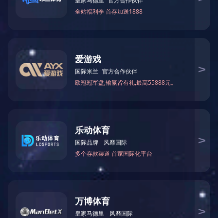
地址：长沙市天心区长沙天心软件产
业园B座803-804
电话：0731-81671998
苏州公司：
针对地质灾害调查
工作，整合完善现
地址：苏州市高新区科发路101号致
系统，实现对调查
远国际商务大厦南楼503室
电话：0512-66806280
网址：gboxudm.com
邮箱：dmgis@163.com