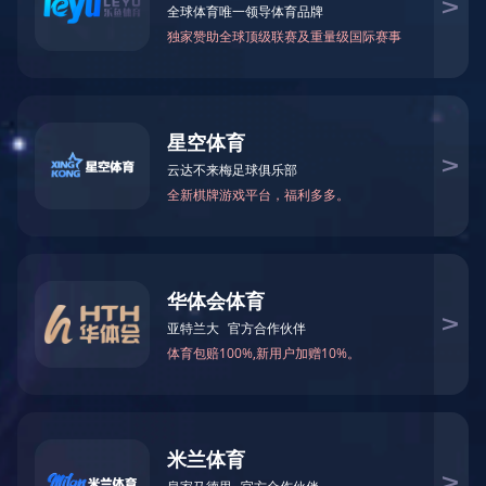
米兰体育
您的位置：
米兰体
经典案例
联系我们
气象类
地灾类
系统的建立旨
及地质环境脆弱条
其他类
处理措施等提供可
主要研究内容:
联系我们
1、在进一步
CONTACT US
究，进而对我省突
2、分析典型
3、基于不同
长沙公司：