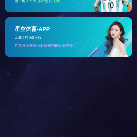
该模块中的数
报文文件，提取其
立相应文件夹进行
数据采集子系统
按照气象影响公
短时气象分析
量）。
对于历史雨量
短时和短期的
短期(时)预警
该模块用于最
警产品文档。
功能设计：
计算地质灾害
改。
计算结果查看，
短时预警模式。