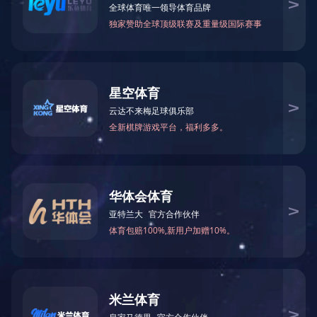
米兰体育
联系我们
交通气象、林业气
案例分类