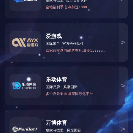
平台类
气象类
在线客服
地灾类
DMGIS玉林市基于G
叫
服务热线
其他
微信咨询
非标定制+
没有合适产品？
联系我们
专业团队
为您
定制
更匹配的
产品
返回顶部
免费获取定制方案>
DMGIS云南省州(市