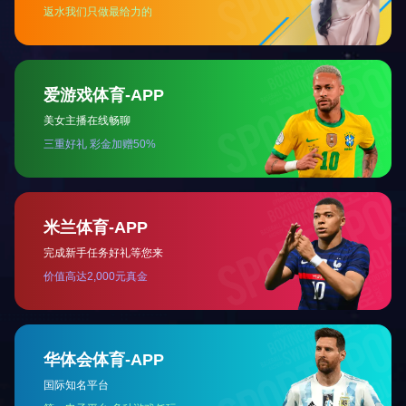
水利智慧气象地理信息系统
12-28
环保气象服务平台
12-28
米兰体育-米兰milan(中国)智慧气象DMGIS平台
12-28
米兰体育-米兰milan(中国)气象服务DMGIS平台
12-28
梦图米兰体育-米兰milan
手机：18015596689(赵总)
地址：苏州市高新区科发路10
米兰体育-米兰milan(中
链接支持： | | | | | | | | | | | | | | | 