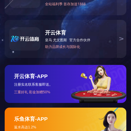
管理。
业园B座803-804
4）作业评估。
电话：0731-81671998
5）气象查询。
苏州公司：
6）系统管理。
业空域等人影信息维
地址：苏州市高新区科发路101号致
7）地图管理。
远国际商务大厦南楼503室
电话：0512-66806280
网址：gboxudm.com
邮箱：dmgis@163.com