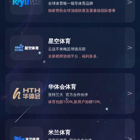
米兰体育
您的位置：
米兰体
行业应用
联系我们
气象
地灾
人工影响天气决策指
建立集作业指挥、作
应急
效果。
人工影响天气决策指
水利
服务网站等。
农业