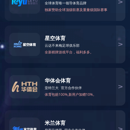
米兰体育
您的位置：
米兰体
行业应用
联系我们
气象
地灾
我国主要处于东亚季
性破坏，而且对人民
应急
一。
水利
农业