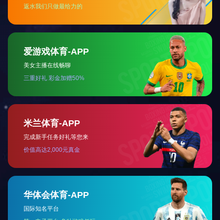
此次项目顺利通
未来，我司将继
效、可靠的地质灾害
分享到：
上一篇：
暂无数据