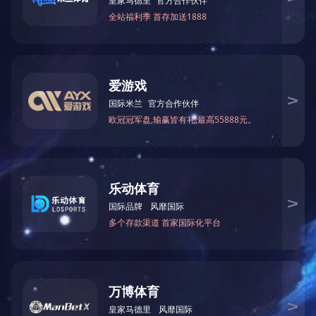
地址：长沙市天心区长沙天心软件产
业园B座803-804
电话：0731-81671998
苏州公司：
地址：苏州市高新区科发路101号致
远国际商务大厦南楼503室
电话：0512-66806280
在线客服
网址：gboxudm.com
邮箱：dmgis@163.com
服务热线
微信咨询