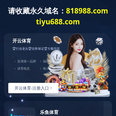
米兰体育
欢迎访问米兰体育-米兰milan(中国) 官方网站！
专业GIS(地理
提供地理信息平台、智慧气
梦图米兰体育-米兰milan(中国)
关于我们
产品服务
经典案例
行业应用