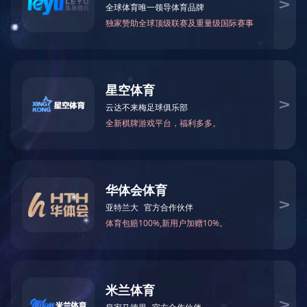
米兰体育
您的位置：
米兰体
行业应用
联系我们
气象
地灾
突发公共事件预
理，建立和完善预测
应急
公共事件进行预警发
水利
突发公共事件预
统计子系统、监控系
农业