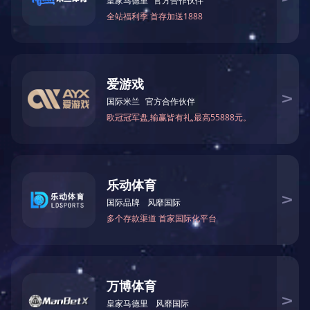
林业
环境
电力
旅游
其他
联系我们
CONTACT US
长沙公司：
地址：长沙市天心区长沙天心软件产