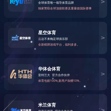
米兰体育
联系我们
交通气象、林业气
案例分类