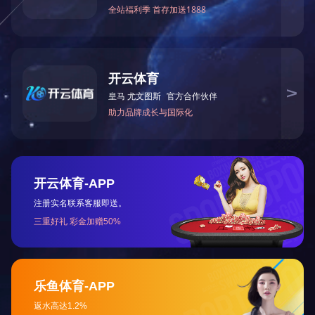
米兰
关
农业水利气象系统
环保专业气象地理信息系统
12-28
环保气象现代化GIS系统开发
12-28
农业智慧气象平台
12-28